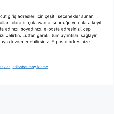
 giriş adresleri için çeşitli seçenekler sunar.
kullanıcılara birçok avantaj sunduğu ve onlara keyif
da adınızı, soyadınızı, e-posta adresinizi, cep
izi belirtin. Lütfen gerekli tüm ayrıntıları sağlayın.
rmaya devam edebilirsiniz. E-posta adresinize
ayları
,
adiosbet maç izleme