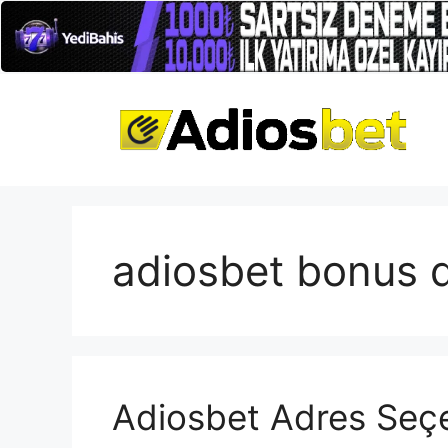
İçeriğe
atla
adiosbet bonus d
Adiosbet Adres Seçe