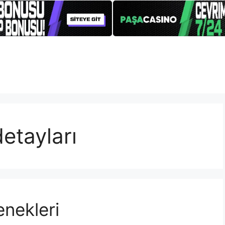
etayları
nekleri