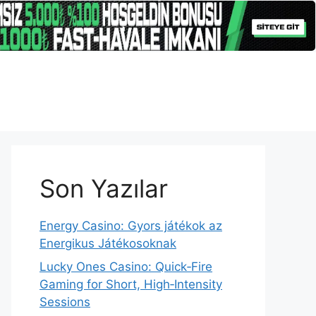
Son Yazılar
Energy Casino: Gyors játékok az
Energikus Játékosoknak
Lucky Ones Casino: Quick‑Fire
Gaming for Short, High‑Intensity
Sessions