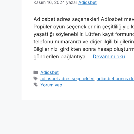
Kasım 16, 2024
yazar
Adiosbet
Adiosbet adres seçenekleri Adiosbet mevcut
Popüler oyun seçeneklerinin çeşitliliğiyle 
yaşattığı söylenebilir. Lütfen kayıt formun
telefonu numaranızı ve diğer ilgili bilgilerin
Bilgilerinizi girdikten sonra hesap oluştu
gönderilen bağlantıya …
Devamını oku
Kategoriler
Adiosbet
Etiketler
adiosbet adres seçenekleri
,
adiosbet bonus det
Yorum yap