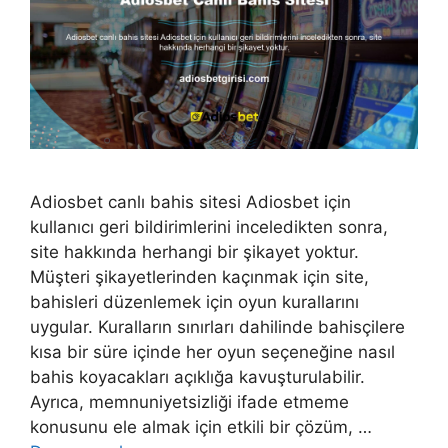
Adiosbet canlı bahis sitesi Adiosbet için
kullanıcı geri bildirimlerini inceledikten sonra,
site hakkında herhangi bir şikayet yoktur.
Müşteri şikayetlerinden kaçınmak için site,
bahisleri düzenlemek için oyun kurallarını
uygular. Kuralların sınırları dahilinde bahisçilere
kısa bir süre içinde her oyun seçeneğine nasıl
bahis koyacakları açıklığa kavuşturulabilir.
Ayrıca, memnuniyetsizliği ifade etmeme
konusunu ele almak için etkili bir çözüm, …