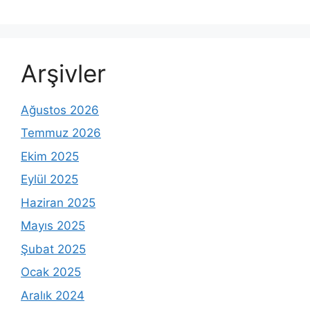
Arşivler
Ağustos 2026
Temmuz 2026
Ekim 2025
Eylül 2025
Haziran 2025
Mayıs 2025
Şubat 2025
Ocak 2025
Aralık 2024