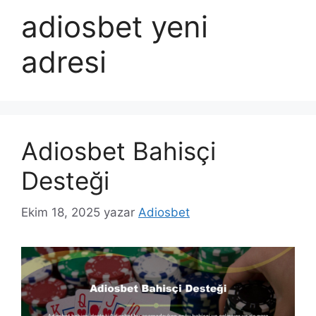
adiosbet yeni
adresi
Adiosbet Bahisçi
Desteği
Ekim 18, 2025
yazar
Adiosbet