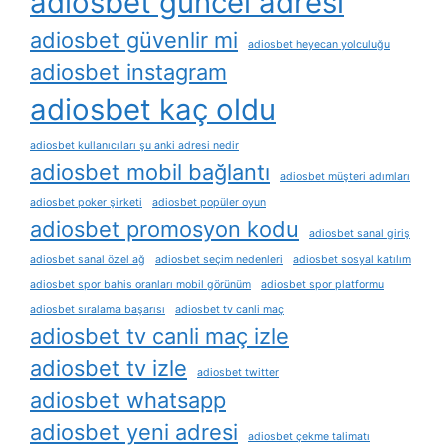
adiosbet güncel adresi
adiosbet güvenlir mi
adiosbet heyecan yolculuğu
adiosbet instagram
adiosbet kaç oldu
adiosbet kullanıcıları şu anki adresi nedir
adiosbet mobil bağlantı
adiosbet müşteri adımları
adiosbet poker şirketi
adiosbet popüler oyun
adiosbet promosyon kodu
adiosbet sanal giriş
adiosbet sanal özel ağ
adiosbet seçim nedenleri
adiosbet sosyal katılım
adiosbet spor bahis oranları mobil görünüm
adiosbet spor platformu
adiosbet sıralama başarısı
adiosbet tv canli maç
adiosbet tv canli maç izle
adiosbet tv izle
adiosbet twitter
adiosbet whatsapp
adiosbet yeni adresi
adiosbet çekme talimatı