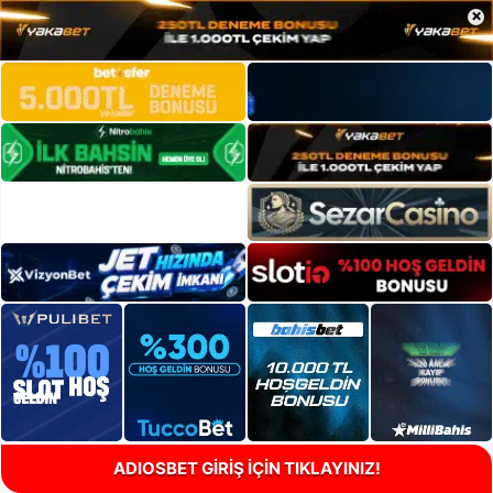
×
ADIOSBET GİRİŞ İÇİN TIKLAYINIZ!