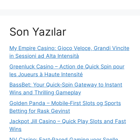
Son Yazılar
My Empire Casino: Gioco Veloce, Grandi Vincite
in Sessioni ad Alta Intensità
Greenluck Casino – Action de Quick Spin pour
les Joueurs à Haute Intensité
BassBet: Your Quick‑Spin Gateway to Instant
Wins and Thrilling Gameplay
Golden Panda – Mobile‑First Slots og Sports
Betting for Rask Gevinst
Jackpot Jill Casino – Quick Play Slots and Fast
Wins
NV Casino: Fast‑Paced Gaming voor Snelle