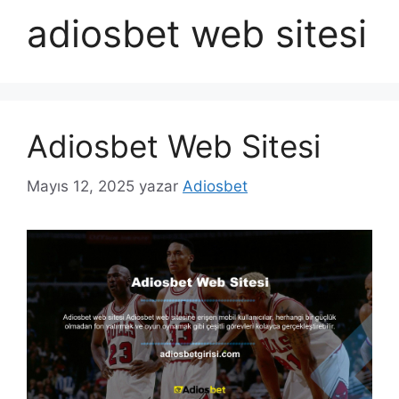
adiosbet web sitesi
Adiosbet Web Sitesi
Mayıs 12, 2025
yazar
Adiosbet