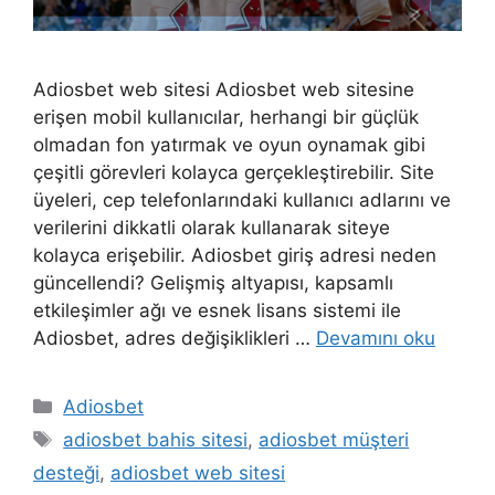
Adiosbet web sitesi Adiosbet web sitesine
erişen mobil kullanıcılar, herhangi bir güçlük
olmadan fon yatırmak ve oyun oynamak gibi
çeşitli görevleri kolayca gerçekleştirebilir. Site
üyeleri, cep telefonlarındaki kullanıcı adlarını ve
verilerini dikkatli olarak kullanarak siteye
kolayca erişebilir. Adiosbet giriş adresi neden
güncellendi? Gelişmiş altyapısı, kapsamlı
etkileşimler ağı ve esnek lisans sistemi ile
Adiosbet, adres değişiklikleri …
Devamını oku
Kategoriler
Adiosbet
Etiketler
adiosbet bahis sitesi
,
adiosbet müşteri
desteği
,
adiosbet web sitesi