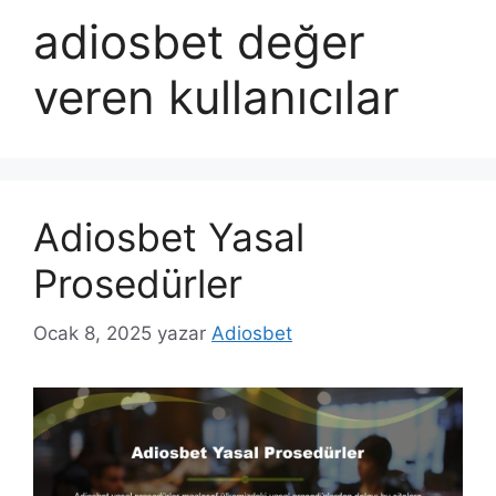
adiosbet değer
veren kullanıcılar
Adiosbet Yasal
Prosedürler
Ocak 8, 2025
yazar
Adiosbet