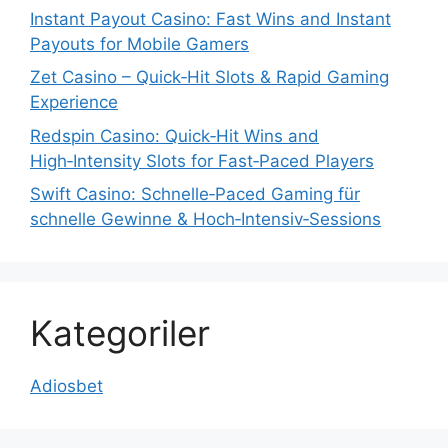
Instant Payout Casino: Fast Wins and Instant
Payouts for Mobile Gamers
Zet Casino – Quick‑Hit Slots & Rapid Gaming
Experience
Redspin Casino: Quick‑Hit Wins and
High‑Intensity Slots for Fast‑Paced Players
Swift Casino: Schnelle‑Paced Gaming für
schnelle Gewinne & Hoch‑Intensiv‑Sessions
Kategoriler
Adiosbet