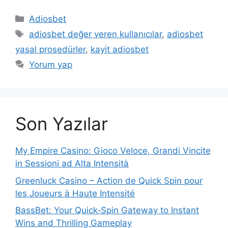
Kategoriler
Adiosbet
Etiketler
adiosbet değer veren kullanıcılar
,
adiosbet
yasal prosedürler
,
kayit adiosbet
Yorum yap
Son Yazılar
My Empire Casino: Gioco Veloce, Grandi Vincite
in Sessioni ad Alta Intensità
Greenluck Casino – Action de Quick Spin pour
les Joueurs à Haute Intensité
BassBet: Your Quick‑Spin Gateway to Instant
Wins and Thrilling Gameplay