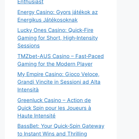
Enthusiast
Energy Casino: Gyors játékok az
Energikus Játékosoknak
Lucky Ones Casino: Quick‑Fire
Gaming for Short, High‑Intensity
Sessions
TMZbet-AUS Casino – Fast‑Paced
Gaming for the Modern Player
My Empire Casino: Gioco Veloce,
Grandi Vincite in Sessioni ad Alta
Intensità
Greenluck Casino – Action de
Quick Spin pour les Joueurs à
Haute Intensité
BassBet: Your Quick‑Spin Gateway
to Instant Wins and Thrilling