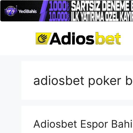
İçeriğe
atla
adiosbet poker b
Adiosbet Espor Bahi